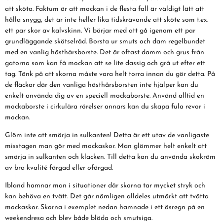
att sköta. Faktum är att mockan i de flesta fall är väldigt lätt att
hålla snygg, det är inte heller lika tidskrävande att sköte som t.ex.
ett par skor av kalvskinn. Vi börjar med att gå igenom ett par
grundläggande skötselråd. Borsta ur smuts och dam regelbundet
med en vanlig hästhårsborste. Det är oftast damm och grus från
gatorna som kan få mockan att se lite dassig och grå ut efter ett
tag. Tänk på att skorna måste vara helt torra innan du gör detta. På
de fläckar där den vanliga hästhårsborsten inte hjälper kan du
enkelt använda dig av en speciell mockaborste. Använd alltid en
mockaborste i cirkulära rörelser annars kan du skapa fula revor i
mockan.
Glöm inte att smörja in sulkanten! Detta är ett utav de vanligaste
misstagen man gör med mockaskor. Man glömmer helt enkelt att
smörja in sulkanten och klacken. Till detta kan du använda skokräm
av bra kvalité färgad eller ofärgad.
Ibland hamnar man i situationer där skorna tar mycket stryk och
kan behöva en tvätt. Det går nämligen alldeles utmärkt att tvätta
mockaskor. Skorna i exemplet nedan hamnade i ett ösregn på en
weekendresa och blev både blöda och smutsiga.