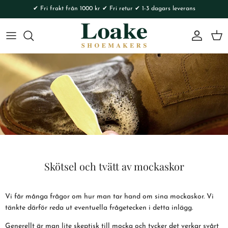
Skip to content
✔ Fri frakt från 1000 kr ✔ Fri retur ✔ 1-3 dagars leverans
Account
Cart
Skötsel och tvätt av mockaskor
Vi får många frågor om hur man tar hand om sina mockaskor. Vi
tänkte därför reda ut eventuella frågetecken i detta inlägg.
Generellt är man lite skeptisk till mocka och tycker det verkar svårt